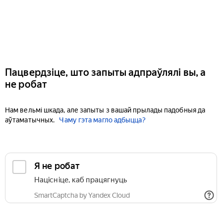
Пацвердзіце, што запыты адпраўлялі вы, а
не робат
Нам вельмі шкада, але запыты з вашай прылады падобныя да
аўтаматычных.
Чаму гэта магло адбыцца?
Я не робат
Націсніце, каб працягнуць
SmartCaptcha by Yandex Cloud