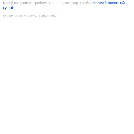
Калі ў вас узніклі праблемы, калі ласка, скарыстайце
формай зваротнай
сувязі
9190018081178323267
:
1786209382