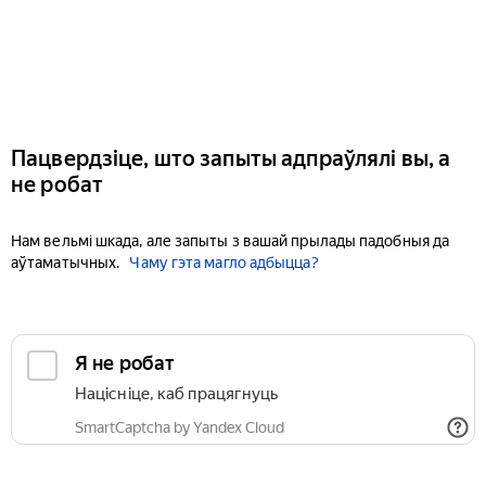
Пацвердзіце, што запыты адпраўлялі вы, а
не робат
Нам вельмі шкада, але запыты з вашай прылады падобныя да
аўтаматычных.
Чаму гэта магло адбыцца?
Я не робат
Націсніце, каб працягнуць
SmartCaptcha by Yandex Cloud