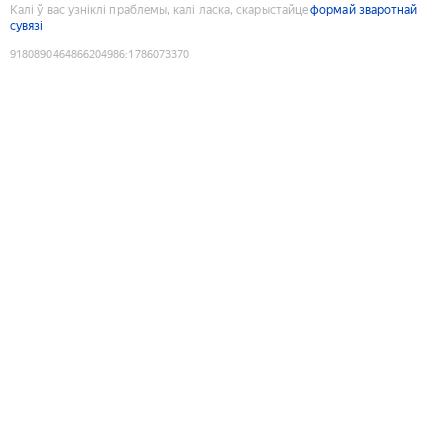
Калі ў вас узніклі праблемы, калі ласка, скарыстайце
формай зваротнай
сувязі
9180890464866204986
:
1786073370