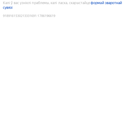
Калі ў вас узніклі праблемы, калі ласка, скарыстайце
формай зваротнай
сувязі
9189161530213331691
:
1786196619