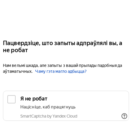
Пацвердзіце, што запыты адпраўлялі вы, а
не робат
Нам вельмі шкада, але запыты з вашай прылады падобныя да
аўтаматычных.
Чаму гэта магло адбыцца?
Я не робат
Націсніце, каб працягнуць
SmartCaptcha by Yandex Cloud