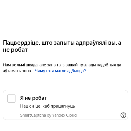
Пацвердзіце, што запыты адпраўлялі вы, а
не робат
Нам вельмі шкада, але запыты з вашай прылады падобныя да
аўтаматычных.
Чаму гэта магло адбыцца?
Я не робат
Націсніце, каб працягнуць
SmartCaptcha by Yandex Cloud