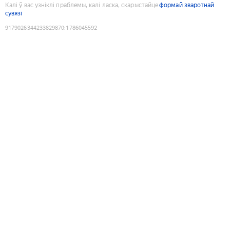
Калі ў вас узніклі праблемы, калі ласка, скарыстайце
формай зваротнай
сувязі
9179026344233829870
:
1786045592