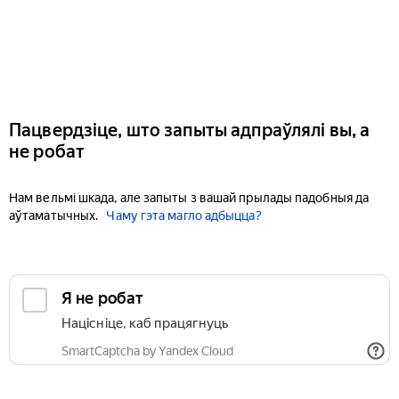
Пацвердзіце, што запыты адпраўлялі вы, а
не робат
Нам вельмі шкада, але запыты з вашай прылады падобныя да
аўтаматычных.
Чаму гэта магло адбыцца?
Я не робат
Націсніце, каб працягнуць
SmartCaptcha by Yandex Cloud