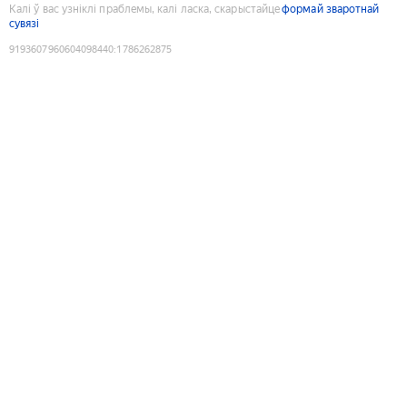
Калі ў вас узніклі праблемы, калі ласка, скарыстайце
формай зваротнай
сувязі
9193607960604098440
:
1786262875