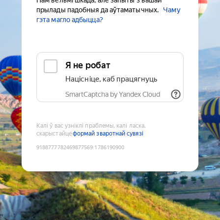
Нам вельмі шкада, але запыты з вашай
прылады падобныя да аўтаматычных.
Чаму
гэта магло адбыцца?
Я не робат
Націсніце, каб працягнуць
SmartCaptcha by Yandex Cloud
Калі ў вас узніклі праблемы, калі ласка,
скарыстайце
формай зваротнай сувязі
9188777782469877569
:
1786190900