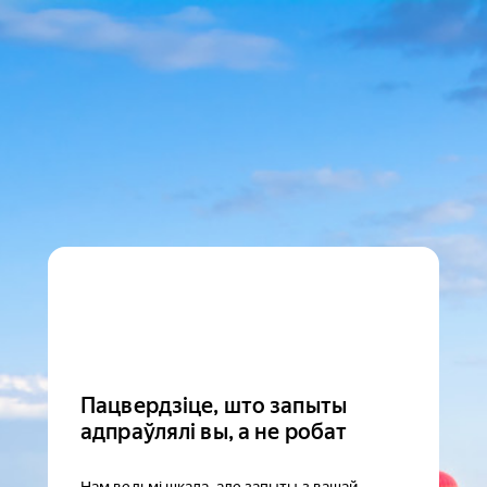
Пацвердзіце, што запыты
адпраўлялі вы, а не робат