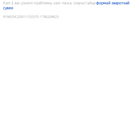
Калі ў вас узніклі праблемы, калі ласка, скарыстайце
формай зваротнай
сувязі
9190034228511702370
:
1786209623