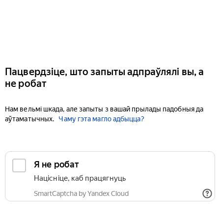
Пацвердзіце, што запыты адпраўлялі вы, а
не робат
Нам вельмі шкада, але запыты з вашай прылады падобныя да
аўтаматычных.
Чаму гэта магло адбыцца?
Я не робат
Націсніце, каб працягнуць
SmartCaptcha by Yandex Cloud