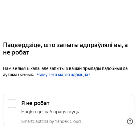
Пацвердзіце, што запыты адпраўлялі вы, а
не робат
Нам вельмі шкада, але запыты з вашай прылады падобныя да
аўтаматычных.
Чаму гэта магло адбыцца?
Я не робат
Націсніце, каб працягнуць
SmartCaptcha by Yandex Cloud