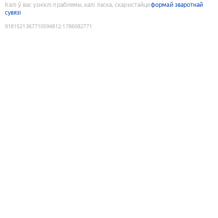
Калі ў вас узніклі праблемы, калі ласка, скарыстайце
формай зваротнай
сувязі
9181521367710594812
:
1786082771