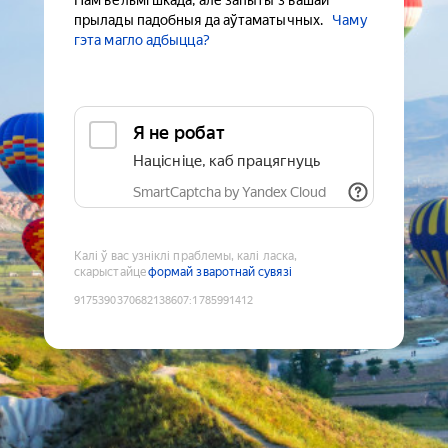
Нам вельмі шкада, але запыты з вашай
прылады падобныя да аўтаматычных.
Чаму
гэта магло адбыцца?
Я не робат
Націсніце, каб працягнуць
SmartCaptcha by Yandex Cloud
Калі ў вас узніклі праблемы, калі ласка,
скарыстайце
формай зваротнай сувязі
9175390370682138607
:
1785991412