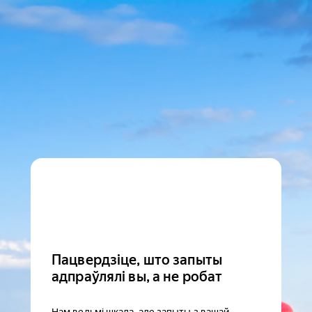
Пацвердзіце, што запыты
адпраўлялі вы, а не робат