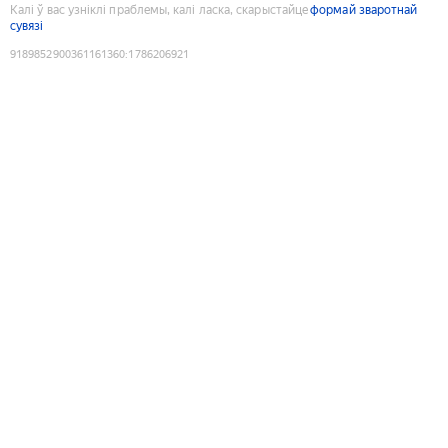
Калі ў вас узніклі праблемы, калі ласка, скарыстайце
формай зваротнай
сувязі
9189852900361161360
:
1786206921