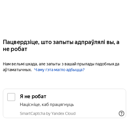
Пацвердзіце, што запыты адпраўлялі вы, а
не робат
Нам вельмі шкада, але запыты з вашай прылады падобныя да
аўтаматычных.
Чаму гэта магло адбыцца?
Я не робат
Націсніце, каб працягнуць
SmartCaptcha by Yandex Cloud