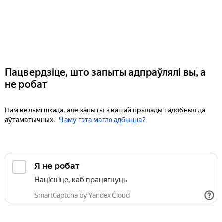
Пацвердзіце, што запыты адпраўлялі вы, а
не робат
Нам вельмі шкада, але запыты з вашай прылады падобныя да
аўтаматычных.
Чаму гэта магло адбыцца?
Я не робат
Націсніце, каб працягнуць
SmartCaptcha by Yandex Cloud