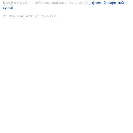
Калі ў вас узніклі праблемы, калі ласка, скарыстайце
формай зваротнай
сувязі
9193002936413478138
:
1786253860