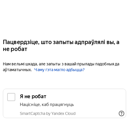
Пацвердзіце, што запыты адпраўлялі вы, а
не робат
Нам вельмі шкада, але запыты з вашай прылады падобныя да
аўтаматычных.
Чаму гэта магло адбыцца?
Я не робат
Націсніце, каб працягнуць
SmartCaptcha by Yandex Cloud