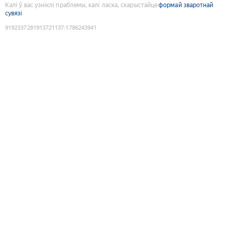
Калі ў вас узніклі праблемы, калі ласка, скарыстайце
формай зваротнай
сувязі
9192337281913721137
:
1786243941