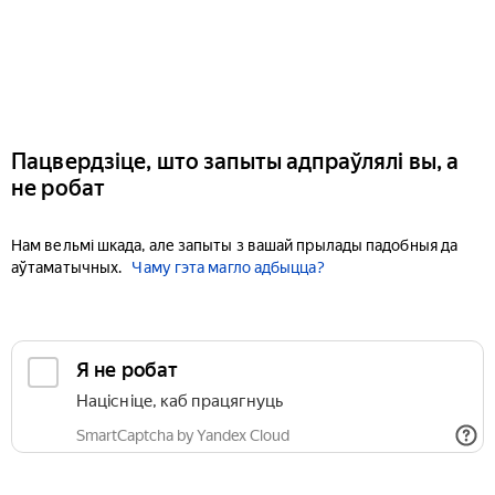
Пацвердзіце, што запыты адпраўлялі вы, а
не робат
Нам вельмі шкада, але запыты з вашай прылады падобныя да
аўтаматычных.
Чаму гэта магло адбыцца?
Я не робат
Націсніце, каб працягнуць
SmartCaptcha by Yandex Cloud