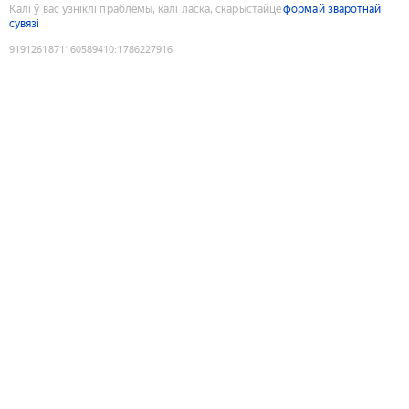
Калі ў вас узніклі праблемы, калі ласка, скарыстайце
формай зваротнай
сувязі
9191261871160589410
:
1786227916