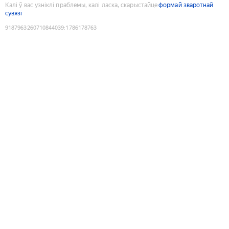
Калі ў вас узніклі праблемы, калі ласка, скарыстайце
формай зваротнай
сувязі
9187963260710844039
:
1786178763