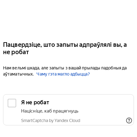
Пацвердзіце, што запыты адпраўлялі вы, а
не робат
Нам вельмі шкада, але запыты з вашай прылады падобныя да
аўтаматычных.
Чаму гэта магло адбыцца?
Я не робат
Націсніце, каб працягнуць
SmartCaptcha by Yandex Cloud