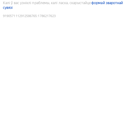
Калі ў вас узніклі праблемы, калі ласка, скарыстайце
формай зваротнай
сувязі
9190571112912586765
:
1786217623