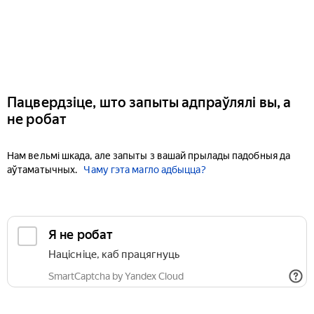
Пацвердзіце, што запыты адпраўлялі вы, а
не робат
Нам вельмі шкада, але запыты з вашай прылады падобныя да
аўтаматычных.
Чаму гэта магло адбыцца?
Я не робат
Націсніце, каб працягнуць
SmartCaptcha by Yandex Cloud