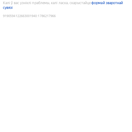
Калі ў вас узніклі праблемы, калі ласка, скарыстайце
формай зваротнай
сувязі
9190594122663001940
:
1786217966