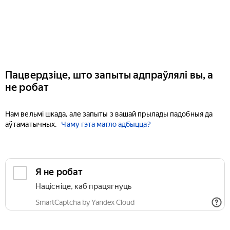
Пацвердзіце, што запыты адпраўлялі вы, а
не робат
Нам вельмі шкада, але запыты з вашай прылады падобныя да
аўтаматычных.
Чаму гэта магло адбыцца?
Я не робат
Націсніце, каб працягнуць
SmartCaptcha by Yandex Cloud