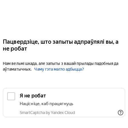
Пацвердзіце, што запыты адпраўлялі вы, а
не робат
Нам вельмі шкада, але запыты з вашай прылады падобныя да
аўтаматычных.
Чаму гэта магло адбыцца?
Я не робат
Націсніце, каб працягнуць
SmartCaptcha by Yandex Cloud