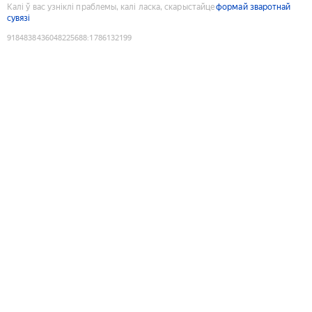
Калі ў вас узніклі праблемы, калі ласка, скарыстайце
формай зваротнай
сувязі
9184838436048225688
:
1786132199