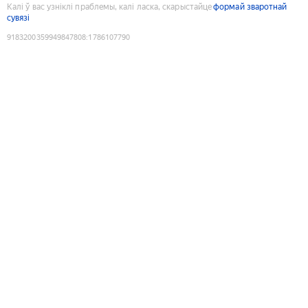
Калі ў вас узніклі праблемы, калі ласка, скарыстайце
формай зваротнай
сувязі
9183200359949847808
:
1786107790