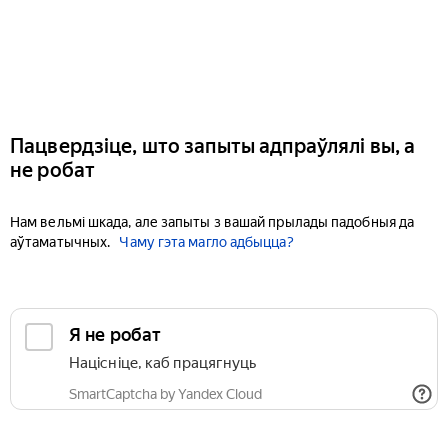
Пацвердзіце, што запыты адпраўлялі вы, а
не робат
Нам вельмі шкада, але запыты з вашай прылады падобныя да
аўтаматычных.
Чаму гэта магло адбыцца?
Я не робат
Націсніце, каб працягнуць
SmartCaptcha by Yandex Cloud