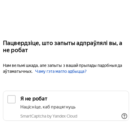
Пацвердзіце, што запыты адпраўлялі вы, а
не робат
Нам вельмі шкада, але запыты з вашай прылады падобныя да
аўтаматычных.
Чаму гэта магло адбыцца?
Я не робат
Націсніце, каб працягнуць
SmartCaptcha by Yandex Cloud