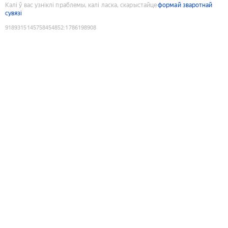
Калі ў вас узніклі праблемы, калі ласка, скарыстайце
формай зваротнай
сувязі
9189315145758454852
:
1786198908