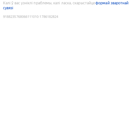
Калі ў вас узніклі праблемы, калі ласка, скарыстайце
формай зваротнай
сувязі
9188235768066111010
:
1786182824