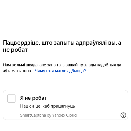
Пацвердзіце, што запыты адпраўлялі вы, а
не робат
Нам вельмі шкада, але запыты з вашай прылады падобныя да
аўтаматычных.
Чаму гэта магло адбыцца?
Я не робат
Націсніце, каб працягнуць
SmartCaptcha by Yandex Cloud