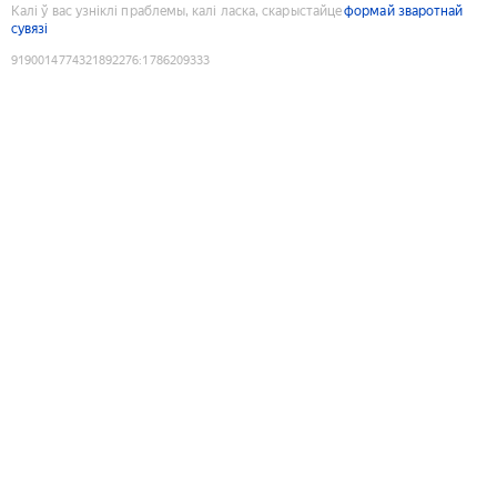
Калі ў вас узніклі праблемы, калі ласка, скарыстайце
формай зваротнай
сувязі
9190014774321892276
:
1786209333