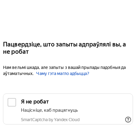
Пацвердзіце, што запыты адпраўлялі вы, а
не робат
Нам вельмі шкада, але запыты з вашай прылады падобныя да
аўтаматычных.
Чаму гэта магло адбыцца?
Я не робат
Націсніце, каб працягнуць
SmartCaptcha by Yandex Cloud