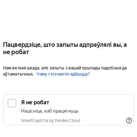
Пацвердзіце, што запыты адпраўлялі вы, а
не робат
Нам вельмі шкада, але запыты з вашай прылады падобныя да
аўтаматычных.
Чаму гэта магло адбыцца?
Я не робат
Націсніце, каб працягнуць
SmartCaptcha by Yandex Cloud