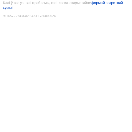
Калі ў вас узніклі праблемы, калі ласка, скарыстайце
формай зваротнай
сувязі
9176572274344615423
:
1786009024