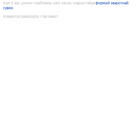
Калі ў вас узніклі праблемы, калі ласка, скарыстайце
формай зваротнай
сувязі
9188691001848555839
:
1786189607