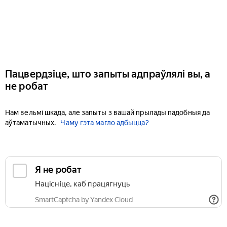
Пацвердзіце, што запыты адпраўлялі вы, а
не робат
Нам вельмі шкада, але запыты з вашай прылады падобныя да
аўтаматычных.
Чаму гэта магло адбыцца?
Я не робат
Націсніце, каб працягнуць
SmartCaptcha by Yandex Cloud