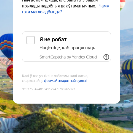
Нам вельмі шкада, але запыты з вашай
прылады падобныя да аўтаматычных.
Чаму
гэта магло адбыцца?
Я не робат
Націсніце, каб працягнуць
SmartCaptcha by Yandex Cloud
Калі ў вас узніклі праблемы, калі ласка,
скарыстайце
формай зваротнай сувязі
9193755424818411274
:
1786265073