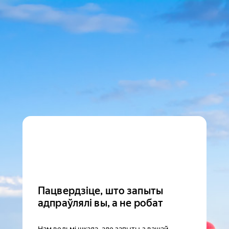
Пацвердзіце, што запыты
адпраўлялі вы, а не робат