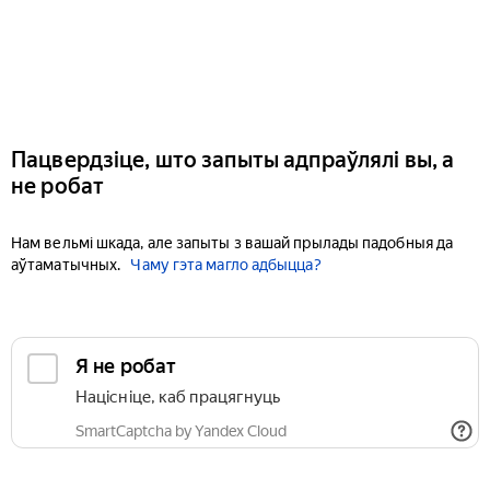
Пацвердзіце, што запыты адпраўлялі вы, а
не робат
Нам вельмі шкада, але запыты з вашай прылады падобныя да
аўтаматычных.
Чаму гэта магло адбыцца?
Я не робат
Націсніце, каб працягнуць
SmartCaptcha by Yandex Cloud