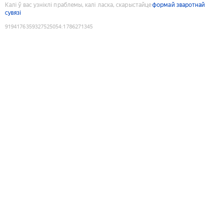
Калі ў вас узніклі праблемы, калі ласка, скарыстайце
формай зваротнай
сувязі
9194176359327525054
:
1786271345