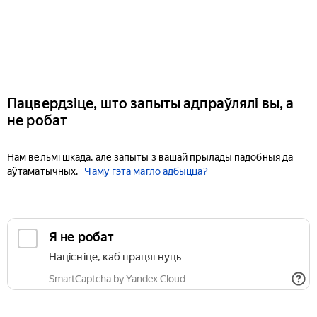
Пацвердзіце, што запыты адпраўлялі вы, а
не робат
Нам вельмі шкада, але запыты з вашай прылады падобныя да
аўтаматычных.
Чаму гэта магло адбыцца?
Я не робат
Націсніце, каб працягнуць
SmartCaptcha by Yandex Cloud