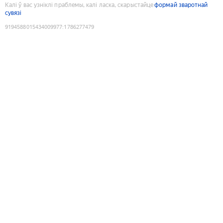
Калі ў вас узніклі праблемы, калі ласка, скарыстайце
формай зваротнай
сувязі
9194588015434009977
:
1786277479