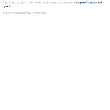
Калі ў вас узніклі праблемы, калі ласка, скарыстайце
формай зваротнай
сувязі
9190902537620709214
:
1786222562