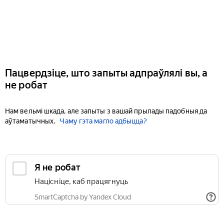
Пацвердзіце, што запыты адпраўлялі вы, а
не робат
Нам вельмі шкада, але запыты з вашай прылады падобныя да
аўтаматычных.
Чаму гэта магло адбыцца?
Я не робат
Націсніце, каб працягнуць
SmartCaptcha by Yandex Cloud