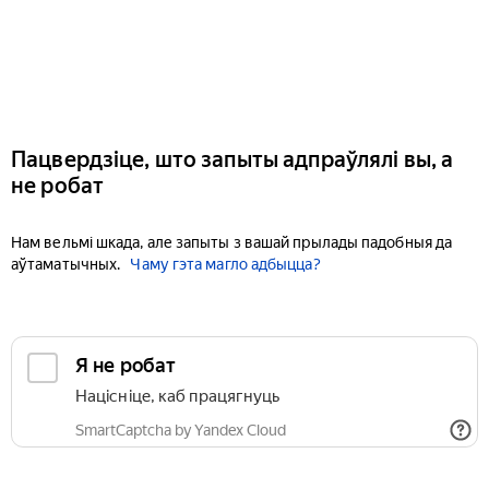
Пацвердзіце, што запыты адпраўлялі вы, а
не робат
Нам вельмі шкада, але запыты з вашай прылады падобныя да
аўтаматычных.
Чаму гэта магло адбыцца?
Я не робат
Націсніце, каб працягнуць
SmartCaptcha by Yandex Cloud