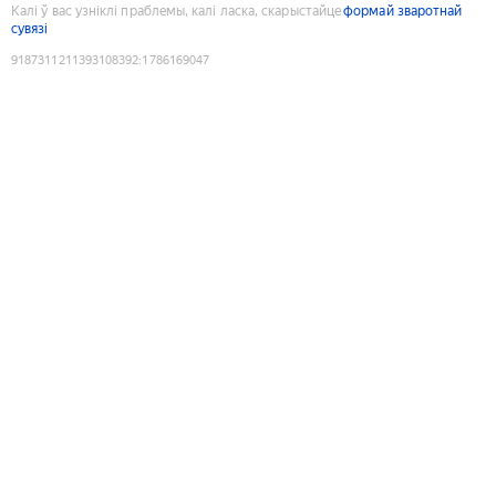
Калі ў вас узніклі праблемы, калі ласка, скарыстайце
формай зваротнай
сувязі
9187311211393108392
:
1786169047