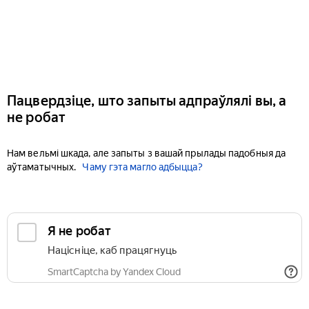
Пацвердзіце, што запыты адпраўлялі вы, а
не робат
Нам вельмі шкада, але запыты з вашай прылады падобныя да
аўтаматычных.
Чаму гэта магло адбыцца?
Я не робат
Націсніце, каб працягнуць
SmartCaptcha by Yandex Cloud