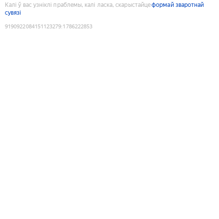
Калі ў вас узніклі праблемы, калі ласка, скарыстайце
формай зваротнай
сувязі
9190922084151123279
:
1786222853