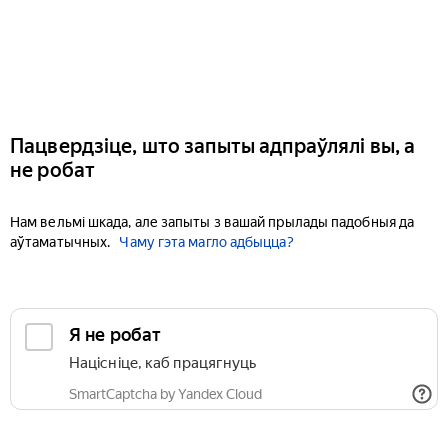
Пацвердзіце, што запыты адпраўлялі вы, а
не робат
Нам вельмі шкада, але запыты з вашай прылады падобныя да
аўтаматычных.
Чаму гэта магло адбыцца?
Я не робат
Націсніце, каб працягнуць
SmartCaptcha by Yandex Cloud