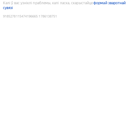
Калі ў вас узніклі праблемы, калі ласка, скарыстайце
формай зваротнай
сувязі
9185278115474196665
:
1786138751