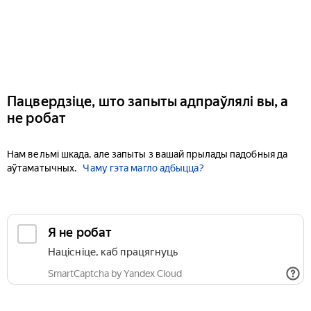
Пацвердзіце, што запыты адпраўлялі вы, а
не робат
Нам вельмі шкада, але запыты з вашай прылады падобныя да
аўтаматычных.
Чаму гэта магло адбыцца?
Я не робат
Націсніце, каб працягнуць
SmartCaptcha by Yandex Cloud