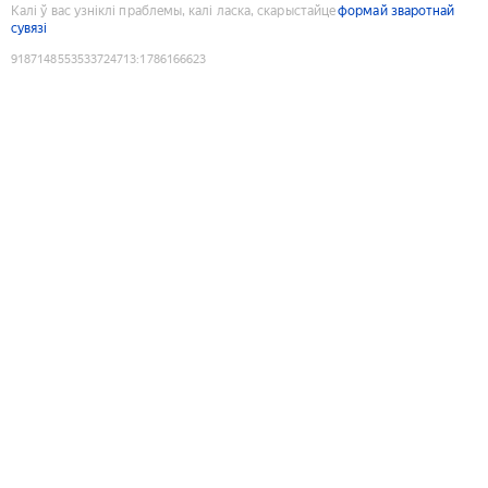
Калі ў вас узніклі праблемы, калі ласка, скарыстайце
формай зваротнай
сувязі
9187148553533724713
:
1786166623