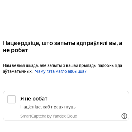
Пацвердзіце, што запыты адпраўлялі вы, а
не робат
Нам вельмі шкада, але запыты з вашай прылады падобныя да
аўтаматычных.
Чаму гэта магло адбыцца?
Я не робат
Націсніце, каб працягнуць
SmartCaptcha by Yandex Cloud