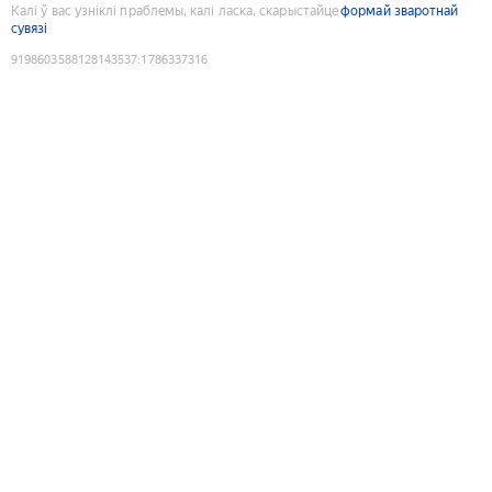
Калі ў вас узніклі праблемы, калі ласка, скарыстайце
формай зваротнай
сувязі
9198603588128143537
:
1786337316