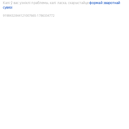
Калі ў вас узніклі праблемы, калі ласка, скарыстайце
формай зваротнай
сувязі
9198432844121007665
:
1786334772