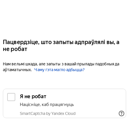
Пацвердзіце, што запыты адпраўлялі вы, а
не робат
Нам вельмі шкада, але запыты з вашай прылады падобныя да
аўтаматычных.
Чаму гэта магло адбыцца?
Я не робат
Націсніце, каб працягнуць
SmartCaptcha by Yandex Cloud