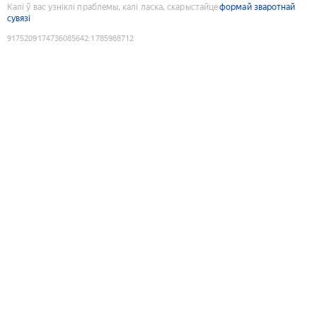
Калі ў вас узніклі праблемы, калі ласка, скарыстайце
формай зваротнай
сувязі
9175209174736085642
:
1785988712