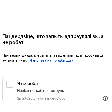
Пацвердзіце, што запыты адпраўлялі вы, а
не робат
Нам вельмі шкада, але запыты з вашай прылады падобныя да
аўтаматычных.
Чаму гэта магло адбыцца?
Я не робат
Націсніце, каб працягнуць
SmartCaptcha by Yandex Cloud