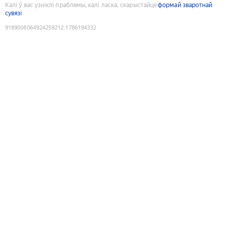
Калі ў вас узніклі праблемы, калі ласка, скарыстайце
формай зваротнай
сувязі
9189008064924259212
:
1786194332