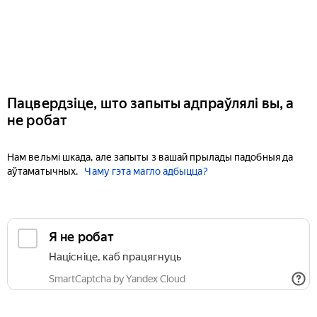
Пацвердзіце, што запыты адпраўлялі вы, а
не робат
Нам вельмі шкада, але запыты з вашай прылады падобныя да
аўтаматычных.
Чаму гэта магло адбыцца?
Я не робат
Націсніце, каб працягнуць
SmartCaptcha by Yandex Cloud