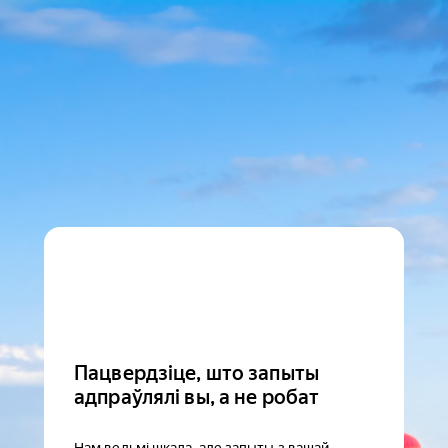
Пацвердзіце, што запыты
адпраўлялі вы, а не робат