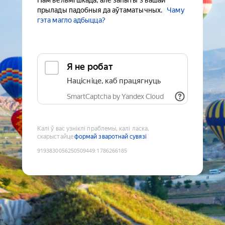
Нам вельмі шкада, але запыты з вашай
прылады падобныя да аўтаматычных.
Чаму
гэта магло адбыцца?
Я не робат
Націсніце, каб працягнуць
SmartCaptcha by Yandex Cloud
Калі ў вас узніклі праблемы, калі ласка,
скарыстайце
формай зваротнай сувязі
9193830056250509449
:
1786266185