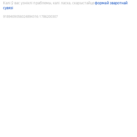
Калі ў вас узніклі праблемы, калі ласка, скарыстайце
формай зваротнай
сувязі
9189409056024894316
:
1786200307