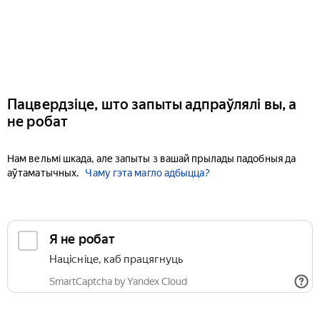
Пацвердзіце, што запыты адпраўлялі вы, а
не робат
Нам вельмі шкада, але запыты з вашай прылады падобныя да
аўтаматычных.
Чаму гэта магло адбыцца?
Я не робат
Націсніце, каб працягнуць
SmartCaptcha by Yandex Cloud