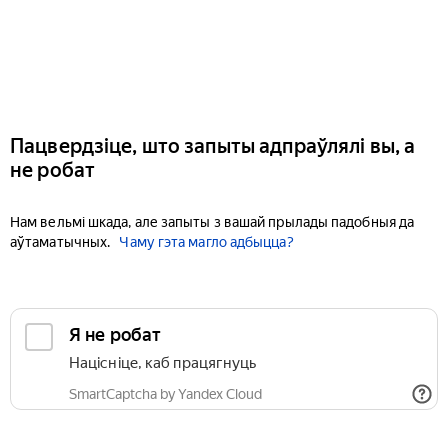
Пацвердзіце, што запыты адпраўлялі вы, а
не робат
Нам вельмі шкада, але запыты з вашай прылады падобныя да
аўтаматычных.
Чаму гэта магло адбыцца?
Я не робат
Націсніце, каб працягнуць
SmartCaptcha by Yandex Cloud