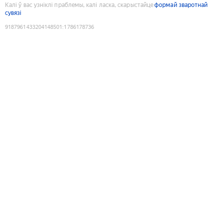
Калі ў вас узніклі праблемы, калі ласка, скарыстайце
формай зваротнай
сувязі
9187961433204148501
:
1786178736