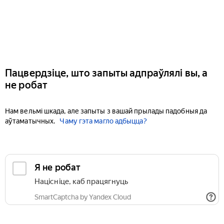
Пацвердзіце, што запыты адпраўлялі вы, а
не робат
Нам вельмі шкада, але запыты з вашай прылады падобныя да
аўтаматычных.
Чаму гэта магло адбыцца?
Я не робат
Націсніце, каб працягнуць
SmartCaptcha by Yandex Cloud