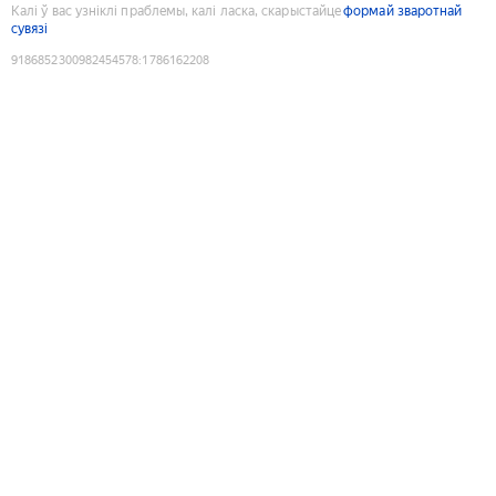
Калі ў вас узніклі праблемы, калі ласка, скарыстайце
формай зваротнай
сувязі
9186852300982454578
:
1786162208