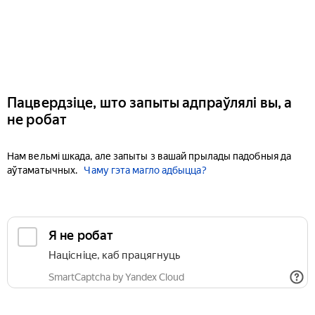
Пацвердзіце, што запыты адпраўлялі вы, а
не робат
Нам вельмі шкада, але запыты з вашай прылады падобныя да
аўтаматычных.
Чаму гэта магло адбыцца?
Я не робат
Націсніце, каб працягнуць
SmartCaptcha by Yandex Cloud