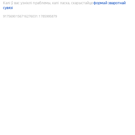
Калі ў вас узніклі праблемы, калі ласка, скарыстайце
формай зваротнай
сувязі
9175690156716276031
:
1785995879