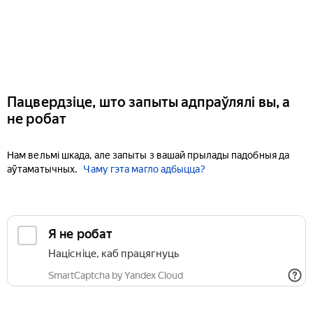
Пацвердзіце, што запыты адпраўлялі вы, а
не робат
Нам вельмі шкада, але запыты з вашай прылады падобныя да
аўтаматычных.
Чаму гэта магло адбыцца?
Я не робат
Націсніце, каб працягнуць
SmartCaptcha by Yandex Cloud