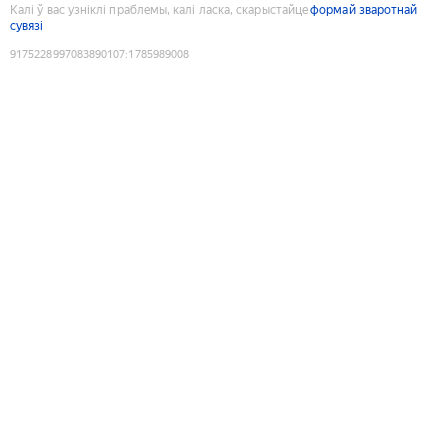
Калі ў вас узніклі праблемы, калі ласка, скарыстайце
формай зваротнай
сувязі
9175228997083890107
:
1785989008