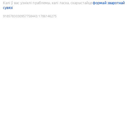
Калі ў вас узніклі праблемы, калі ласка, скарыстайце
формай зваротнай
сувязі
9185783030957758443
:
1786146275