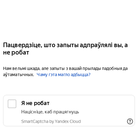
Пацвердзіце, што запыты адпраўлялі вы, а
не робат
Нам вельмі шкада, але запыты з вашай прылады падобныя да
аўтаматычных.
Чаму гэта магло адбыцца?
Я не робат
Націсніце, каб працягнуць
SmartCaptcha by Yandex Cloud