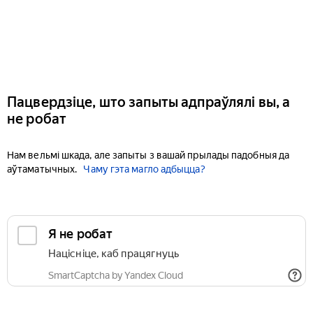
Пацвердзіце, што запыты адпраўлялі вы, а
не робат
Нам вельмі шкада, але запыты з вашай прылады падобныя да
аўтаматычных.
Чаму гэта магло адбыцца?
Я не робат
Націсніце, каб працягнуць
SmartCaptcha by Yandex Cloud