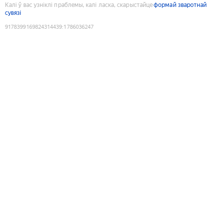
Калі ў вас узніклі праблемы, калі ласка, скарыстайце
формай зваротнай
сувязі
9178399169824314439
:
1786036247