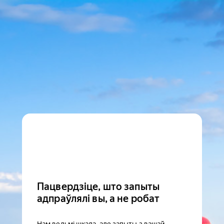
Пацвердзіце, што запыты
адпраўлялі вы, а не робат