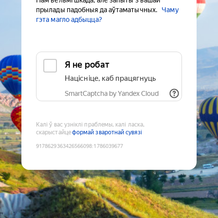
Нам вельмі шкада, але запыты з вашай
прылады падобныя да аўтаматычных.
Чаму
гэта магло адбыцца?
Я не робат
Націсніце, каб працягнуць
SmartCaptcha by Yandex Cloud
Калі ў вас узніклі праблемы, калі ласка,
скарыстайце
формай зваротнай сувязі
9178629363426566098
:
1786039677