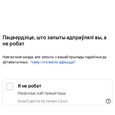
Пацвердзіце, што запыты адпраўлялі вы, а
не робат
Нам вельмі шкада, але запыты з вашай прылады падобныя да
аўтаматычных.
Чаму гэта магло адбыцца?
Я не робат
Націсніце, каб працягнуць
SmartCaptcha by Yandex Cloud