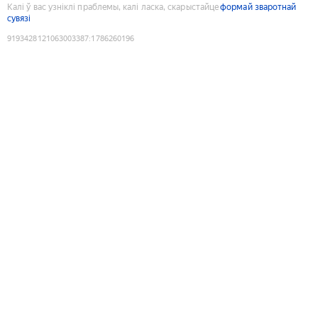
Калі ў вас узніклі праблемы, калі ласка, скарыстайце
формай зваротнай
сувязі
9193428121063003387
:
1786260196