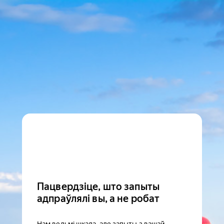
Пацвердзіце, што запыты
адпраўлялі вы, а не робат