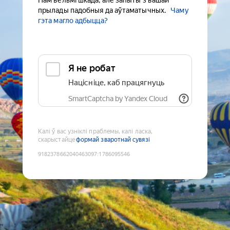
Нам вельмі шкада, але запыты з вашай
прылады падобныя да аўтаматычных.
Чаму
гэта магло адбыцца?
Я не робат
Націсніце, каб працягнуць
SmartCaptcha by Yandex Cloud
Калі ў вас узніклі праблемы, калі ласка,
скарыстайце
формай зваротнай сувязі
9182378662040463097
:
1786095546