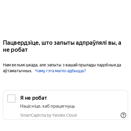
Пацвердзіце, што запыты адпраўлялі вы, а
не робат
Нам вельмі шкада, але запыты з вашай прылады падобныя да
аўтаматычных.
Чаму гэта магло адбыцца?
Я не робат
Націсніце, каб працягнуць
SmartCaptcha by Yandex Cloud