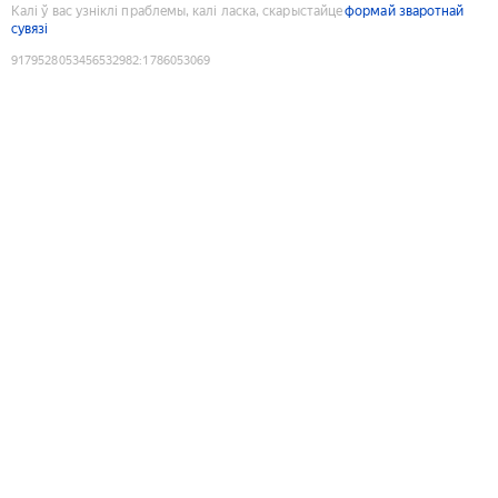
Калі ў вас узніклі праблемы, калі ласка, скарыстайце
формай зваротнай
сувязі
9179528053456532982
:
1786053069