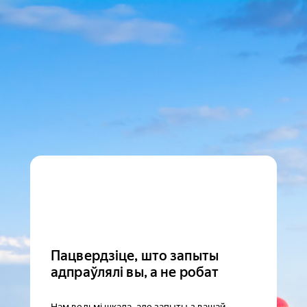
Пацвердзіце, што запыты
адпраўлялі вы, а не робат