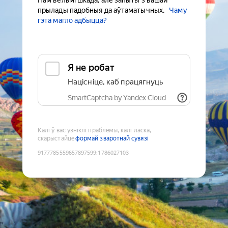
Нам вельмі шкада, але запыты з вашай
прылады падобныя да аўтаматычных.
Чаму
гэта магло адбыцца?
Я не робат
Націсніце, каб працягнуць
SmartCaptcha by Yandex Cloud
Калі ў вас узніклі праблемы, калі ласка,
скарыстайце
формай зваротнай сувязі
9177785559657897599
:
1786027103