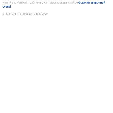
Калі ў вас узніклі праблемы, калі ласка, скарыстайце
формай зваротнай
сувязі
9187510731481560320
:
1786172020