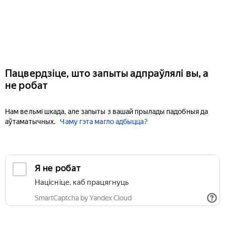
Пацвердзіце, што запыты адпраўлялі вы, а
не робат
Нам вельмі шкада, але запыты з вашай прылады падобныя да
аўтаматычных.
Чаму гэта магло адбыцца?
Я не робат
Націсніце, каб працягнуць
SmartCaptcha by Yandex Cloud