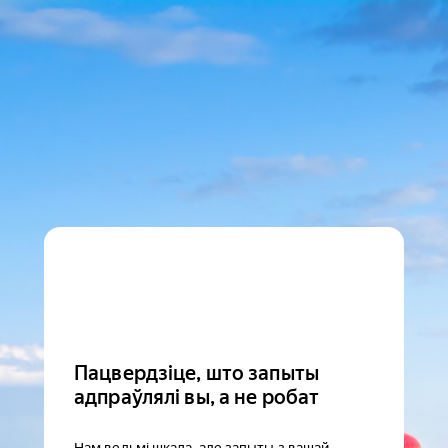
Пацвердзіце, што запыты
адпраўлялі вы, а не робат