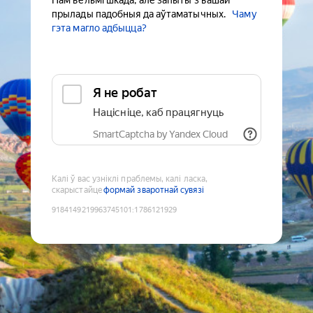
Нам вельмі шкада, але запыты з вашай
прылады падобныя да аўтаматычных.
Чаму
гэта магло адбыцца?
Я не робат
Націсніце, каб працягнуць
SmartCaptcha by Yandex Cloud
Калі ў вас узніклі праблемы, калі ласка,
скарыстайце
формай зваротнай сувязі
9184149219963745101
:
1786121929